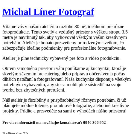
Michal
Líner
Fotograf
Vítame vás v našom ateliéri o rozlohe 80 m², ideálnom pre rôzne
fotoprodukcie. Tento svetlý a vzdušný priestor s výškou stropu 3,5
metra je navrhnutý tak, aby vyhovoval všetkým vašim kreatívnym
potrebám. Ateliér je bohato presvetlený prirodzeným svetlom, čo
zabezpečuje ideálne podmienky pre profesionálne fotografovanie.
Atelier je plne technicky vybavený pre foto a video produkciu.
Okrem samotného priestoru vám ponúkame aj kuchynku, ktorá je
skvelým zázemím pre catering alebo prípravu občerstvenia počas
dlhších natáčaní a fotografovaní. Naša kuchynka disponuje všetkým
potrebným vybavením, aby ste sa mohli plne sústrediť na svoju
tvorbu bez zbytočných prerušení.
Náš ateliér je flexibilný a prispôsobiteľný rôznym potrebám, či už
plánujete módne fotenie, produktové fotografie, alebo iné kreatívne
projekty. Prídite a presvedčte sa sami o výhodách nášho priestoru!
Pre viac informácii ma neváhajte kontaktovať: 0940 306 952